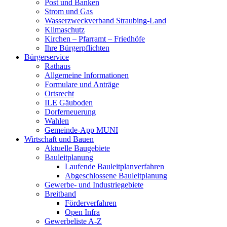
Post und Banken
Strom und Gas
Wasserzweckverband Straubing-Land
Klimaschutz
Kirchen – Pfarramt – Friedhöfe
Ihre Bürgerpflichten
Bürgerservice
Rathaus
Allgemeine Informationen
Formulare und Anträge
Ortsrecht
ILE Gäuboden
Dorferneuerung
Wahlen
Gemeinde-App MUNI
Wirtschaft und Bauen
Aktuelle Baugebiete
Bauleitplanung
Laufende Bauleitplanverfahren
Abgeschlossene Bauleitplanung
Gewerbe- und Industriegebiete
Breitband
Förderverfahren
Open Infra
Gewerbeliste A-Z