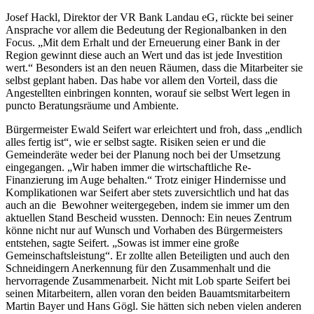
Josef Hackl, Direktor der VR Bank Landau eG, rückte bei seiner
Ansprache vor allem die Bedeutung der Regionalbanken in den
Focus. „Mit dem Erhalt und der Erneuerung einer Bank in der
Region gewinnt diese auch an Wert und das ist jede Investition
wert.“ Besonders ist an den neuen Räumen, dass die Mitarbeiter sie
selbst geplant haben. Das habe vor allem den Vorteil, dass die
Angestellten einbringen konnten, worauf sie selbst Wert legen in
puncto Beratungsräume und Ambiente.
Bürgermeister Ewald Seifert war erleichtert und froh, dass „endlich
alles fertig ist“, wie er selbst sagte. Risiken seien er und die
Gemeinderäte weder bei der Planung noch bei der Umsetzung
eingegangen. „Wir haben immer die wirtschaftliche Re-
Finanzierung im Auge behalten.“ Trotz einiger Hindernisse und
Komplikationen war Seifert aber stets zuversichtlich und hat das
auch an die Bewohner weitergegeben, indem sie immer um den
aktuellen Stand Bescheid wussten. Dennoch: Ein neues Zentrum
könne nicht nur auf Wunsch und Vorhaben des Bürgermeisters
entstehen, sagte Seifert. „Sowas ist immer eine große
Gemeinschaftsleistung“. Er zollte allen Beteiligten und auch den
Schneidingern Anerkennung für den Zusammenhalt und die
hervorragende Zusammenarbeit. Nicht mit Lob sparte Seifert bei
seinen Mitarbeitern, allen voran den beiden Bauamtsmitarbeitern
Martin Bayer und Hans Gögl. Sie hätten sich neben vielen anderen