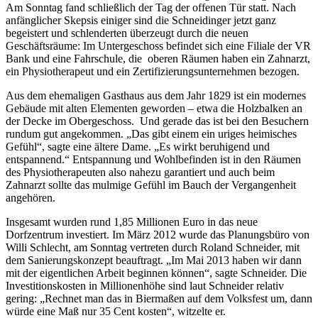
Am Sonntag fand schließlich der Tag der offenen Tür statt. Nach
anfänglicher Skepsis einiger sind die Schneidinger jetzt ganz
begeistert und schlenderten überzeugt durch die neuen
Geschäftsräume: Im Untergeschoss befindet sich eine Filiale der VR
Bank und eine Fahrschule, die oberen Räumen haben ein Zahnarzt,
ein Physiotherapeut und ein Zertifizierungsunternehmen bezogen.
Aus dem ehemaligen Gasthaus aus dem Jahr 1829 ist ein modernes
Gebäude mit alten Elementen geworden – etwa die Holzbalken an
der Decke im Obergeschoss. Und gerade das ist bei den Besuchern
rundum gut angekommen. „Das gibt einem ein uriges heimisches
Gefühl“, sagte eine ältere Dame. „Es wirkt beruhigend und
entspannend.“ Entspannung und Wohlbefinden ist in den Räumen
des Physiotherapeuten also nahezu garantiert und auch beim
Zahnarzt sollte das mulmige Gefühl im Bauch der Vergangenheit
angehören.
Insgesamt wurden rund 1,85 Millionen Euro in das neue
Dorfzentrum investiert. Im März 2012 wurde das Planungsbüro von
Willi Schlecht, am Sonntag vertreten durch Roland Schneider, mit
dem Sanierungskonzept beauftragt. „Im Mai 2013 haben wir dann
mit der eigentlichen Arbeit beginnen können“, sagte Schneider. Die
Investitionskosten in Millionenhöhe sind laut Schneider relativ
gering: „Rechnet man das in Biermaßen auf dem Volksfest um, dann
würde eine Maß nur 35 Cent kosten“, witzelte er.