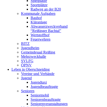
Spielplätze
Sportplätze
Radweg an der B20
Kommunale Aufgaben
Bauhof
Kläranlage
Abwasserzweckverband
“Reißinger Bachtal”
Wertstoffhof
Feuerwehren
BITZ
Jugendheim
Gemeindesaal Reißing
Mehrzweckhalle
SVLFG
ÖPNV
Leben in Oberschneiding
Vereine und Verbände
Jugend
Jugendtaxi
Jugendbeauftragte
Senioren
Seniormobil
Seniorenbeauftragte
Seniorenveranstaltungen