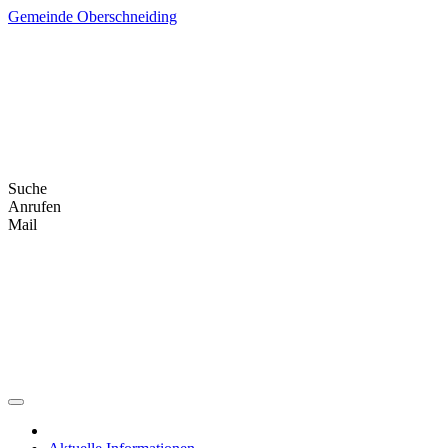
Skip
Gemeinde Oberschneiding
to
content
Suche
Anrufen
Mail