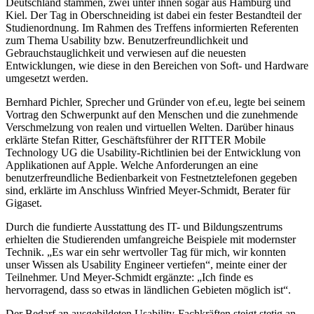
Deutschland stammen, zwei unter ihnen sogar aus Hamburg und
Kiel. Der Tag in Oberschneiding ist dabei ein fester Bestandteil der
Studienordnung. Im Rahmen des Treffens informierten Referenten
zum Thema Usability bzw. Benutzerfreundlichkeit und
Gebrauchstauglichkeit und verwiesen auf die neuesten
Entwicklungen, wie diese in den Bereichen von Soft- und Hardware
umgesetzt werden.
Bernhard Pichler, Sprecher und Gründer von ef.eu, legte bei seinem
Vortrag den Schwerpunkt auf den Menschen und die zunehmende
Verschmelzung von realen und virtuellen Welten. Darüber hinaus
erklärte Stefan Ritter, Geschäftsführer der RITTER Mobile
Technology UG die Usability-Richtlinien bei der Entwicklung von
Applikationen auf Apple. Welche Anforderungen an eine
benutzerfreundliche Bedienbarkeit von Festnetztelefonen gegeben
sind, erklärte im Anschluss Winfried Meyer-Schmidt, Berater für
Gigaset.
Durch die fundierte Ausstattung des IT- und Bildungszentrums
erhielten die Studierenden umfangreiche Beispiele mit modernster
Technik. „Es war ein sehr wertvoller Tag für mich, wir konnten
unser Wissen als Usability Engineer vertiefen“, meinte einer der
Teilnehmer. Und Meyer-Schmidt ergänzte: „Ich finde es
hervorragend, dass so etwas in ländlichen Gebieten möglich ist“.
Der Bedarf an ausgebildeten Usability-Fachkräften steigt stetig an.