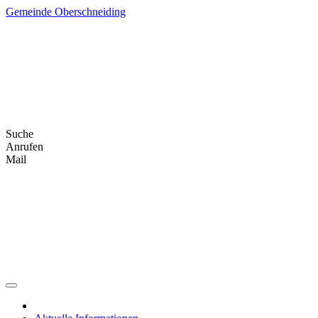
Skip
Gemeinde Oberschneiding
to
content
Suche
Anrufen
Mail