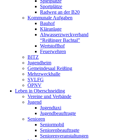
Spielplätze
Sportplätze
Radweg an der B20
Kommunale Aufgaben
Bauhof
Kläranlage
Abwasserzweckverband
“Reißinger Bachtal”
Wertstoffhof
Feuerwehren
BITZ
Jugendheim
Gemeindesaal Reißing
Mehrzweckhalle
SVLFG
ÖPNV
Leben in Oberschneiding
Vereine und Verbände
Jugend
Jugendtaxi
Jugendbeauftragte
Senioren
Seniormobil
Seniorenbeauftragte
Seniorenveranstaltungen