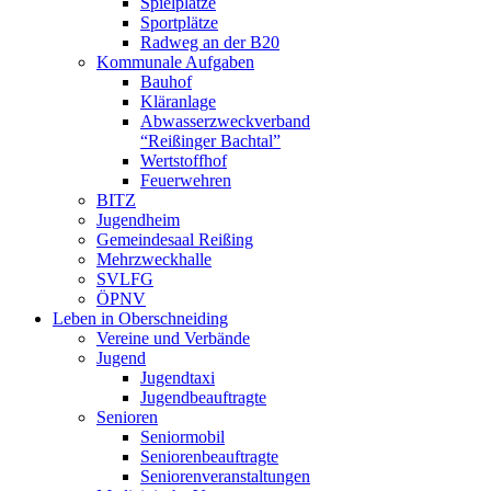
Spielplätze
Sportplätze
Radweg an der B20
Kommunale Aufgaben
Bauhof
Kläranlage
Abwasserzweckverband
“Reißinger Bachtal”
Wertstoffhof
Feuerwehren
BITZ
Jugendheim
Gemeindesaal Reißing
Mehrzweckhalle
SVLFG
ÖPNV
Leben in Oberschneiding
Vereine und Verbände
Jugend
Jugendtaxi
Jugendbeauftragte
Senioren
Seniormobil
Seniorenbeauftragte
Seniorenveranstaltungen