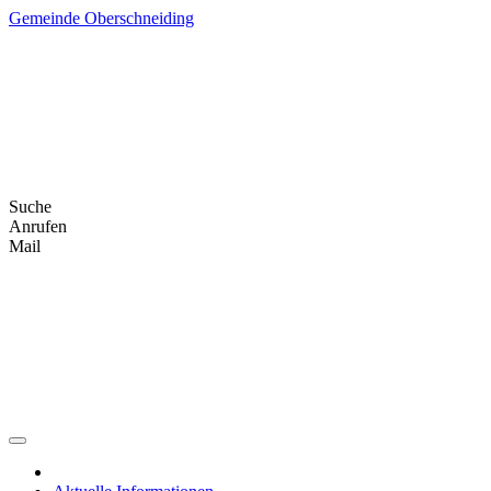
Skip
Gemeinde Oberschneiding
to
content
Suche
Anrufen
Mail