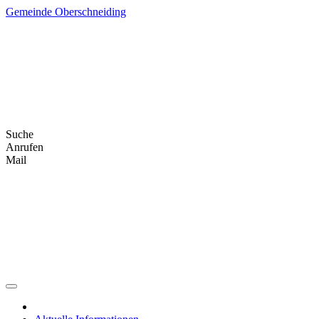
Skip
Gemeinde Oberschneiding
to
content
Suche
Anrufen
Mail