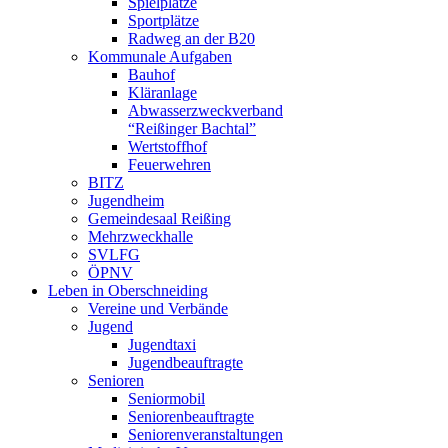
Spielplätze
Sportplätze
Radweg an der B20
Kommunale Aufgaben
Bauhof
Kläranlage
Abwasserzweckverband
“Reißinger Bachtal”
Wertstoffhof
Feuerwehren
BITZ
Jugendheim
Gemeindesaal Reißing
Mehrzweckhalle
SVLFG
ÖPNV
Leben in Oberschneiding
Vereine und Verbände
Jugend
Jugendtaxi
Jugendbeauftragte
Senioren
Seniormobil
Seniorenbeauftragte
Seniorenveranstaltungen