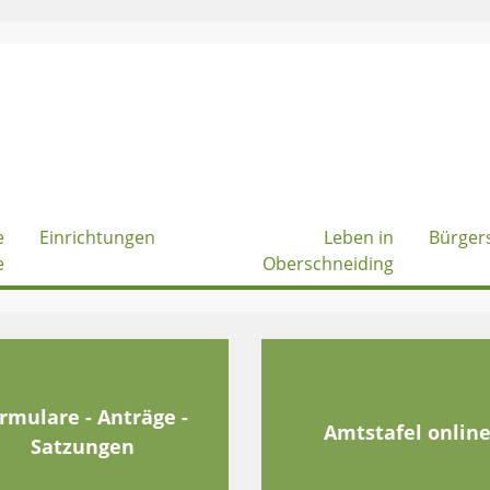
e
Einrichtungen
Leben in
Bürger
e
Oberschneiding
rmulare - Anträge -
Amtstafel onlin
Satzungen