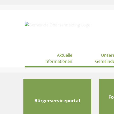
Skip
to
content
Aktuelle
Unser
Informationen
Gemeind
Fo
Bürgerserviceportal