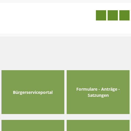
Skip
to
content
Formulare - Anträge -
Bürgerserviceportal
Satzungen