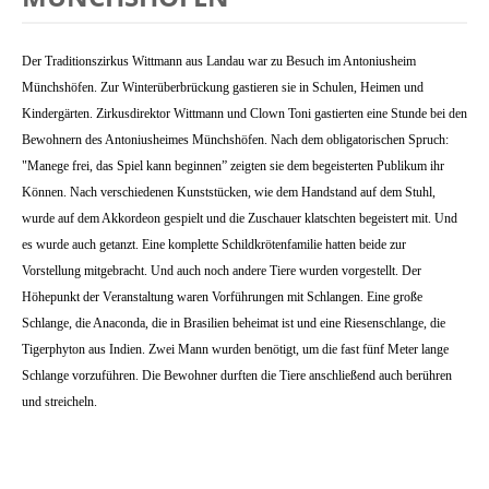
Der Traditionszirkus Wittmann aus Landau war zu Besuch im Antoniusheim
Münchshöfen. Zur Winterüberbrückung gastieren sie in Schulen, Heimen und
Kindergärten. Zirkusdirektor Wittmann und Clown Toni gastierten eine Stunde bei den
Bewohnern des Antoniusheimes Münchshöfen. Nach dem obligatorischen Spruch:
"Manege frei, das Spiel kann beginnen” zeigten sie dem begeisterten Publikum ihr
Können. Nach verschiedenen Kunststücken, wie dem Handstand auf dem Stuhl,
wurde auf dem Akkordeon gespielt und die Zuschauer klatschten begeistert mit. Und
es wurde auch getanzt. Eine komplette Schildkrötenfamilie hatten beide zur
Vorstellung mitgebracht. Und auch noch andere Tiere wurden vorgestellt. Der
Höhepunkt der Veranstaltung waren Vorführungen mit Schlangen. Eine große
Schlange, die Anaconda, die in Brasilien beheimat ist und eine Riesenschlange, die
Tigerphyton aus Indien. Zwei Mann wurden benötigt, um die fast fünf Meter lange
Schlange vorzuführen. Die Bewohner durften die Tiere anschließend auch berühren
und streicheln.