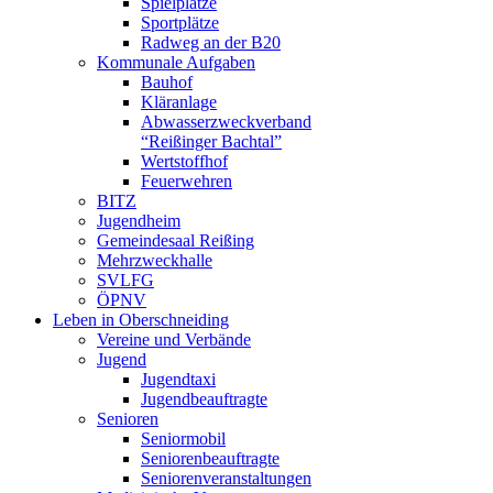
Spielplätze
Sportplätze
Radweg an der B20
Kommunale Aufgaben
Bauhof
Kläranlage
Abwasserzweckverband
“Reißinger Bachtal”
Wertstoffhof
Feuerwehren
BITZ
Jugendheim
Gemeindesaal Reißing
Mehrzweckhalle
SVLFG
ÖPNV
Leben in Oberschneiding
Vereine und Verbände
Jugend
Jugendtaxi
Jugendbeauftragte
Senioren
Seniormobil
Seniorenbeauftragte
Seniorenveranstaltungen