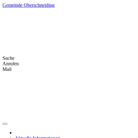
Skip
Gemeinde Oberschneiding
to
content
Suche
Anrufen
Mail