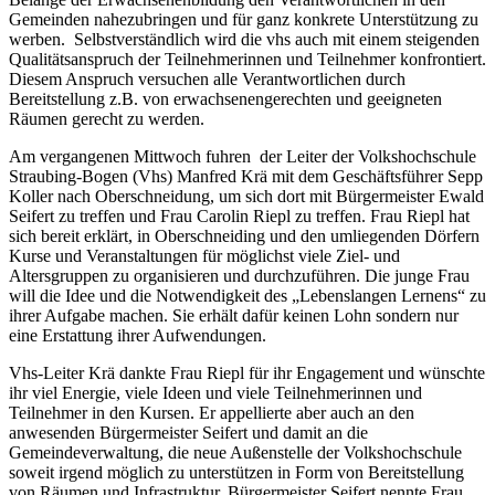
Gemeinden nahezubringen und für ganz konkrete Unterstützung zu
werben. Selbstverständlich wird die vhs auch mit einem steigenden
Qualitätsanspruch der Teilnehmerinnen und Teilnehmer konfrontiert.
Diesem Anspruch versuchen alle Verantwortlichen durch
Bereitstellung z.B. von erwachsenengerechten und geeigneten
Räumen gerecht zu werden.
Am vergangenen Mittwoch fuhren der Leiter der Volkshochschule
Straubing-Bogen (Vhs) Manfred Krä mit dem Geschäftsführer Sepp
Koller nach Oberschneidung, um sich dort mit Bürgermeister Ewald
Seifert zu treffen und Frau Carolin Riepl zu treffen. Frau Riepl hat
sich bereit erklärt, in Oberschneiding und den umliegenden Dörfern
Kurse und Veranstaltungen für möglichst viele Ziel- und
Altersgruppen zu organisieren und durchzuführen. Die junge Frau
will die Idee und die Notwendigkeit des „Lebenslangen Lernens“ zu
ihrer Aufgabe machen. Sie erhält dafür keinen Lohn sondern nur
eine Erstattung ihrer Aufwendungen.
Vhs-Leiter Krä dankte Frau Riepl für ihr Engagement und wünschte
ihr viel Energie, viele Ideen und viele Teilnehmerinnen und
Teilnehmer in den Kursen. Er appellierte aber auch an den
anwesenden Bürgermeister Seifert und damit an die
Gemeindeverwaltung, die neue Außenstelle der Volkshochschule
soweit irgend möglich zu unterstützen in Form von Bereitstellung
von Räumen und Infrastruktur. Bürgermeister Seifert nennte Frau