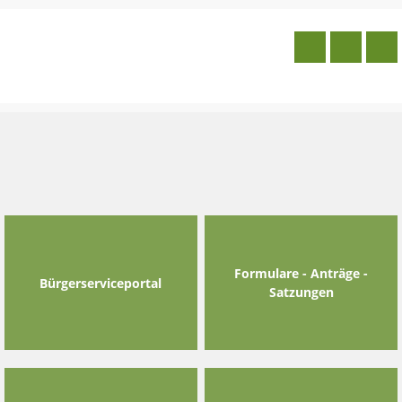
Skip
to
content
Formulare - Anträge -
Bürgerserviceportal
Satzungen