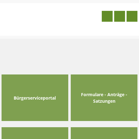
Skip
to
content
Formulare - Anträge -
Bürgerserviceportal
Satzungen