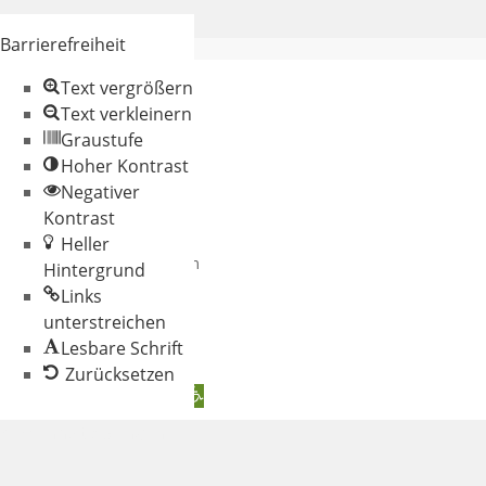
Barrierefreiheit
Text vergrößern
Text verkleinern
Graustufe
Hoher Kontrast
Negativer
© 2026 Gemeinde
Kontrast
Oberschneiding
Heller
Datenschutz
Impressum
Hintergrund
Links
unterstreichen
Lesbare Schrift
Zurücksetzen
Werkzeugleiste öffnen
Zum Inhalt springen