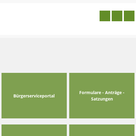
Skip
to
content
Formulare - Anträge -
Bürgerserviceportal
Satzungen