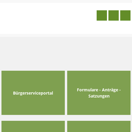
Skip
to
content
Formulare - Anträge -
Bürgerserviceportal
Satzungen