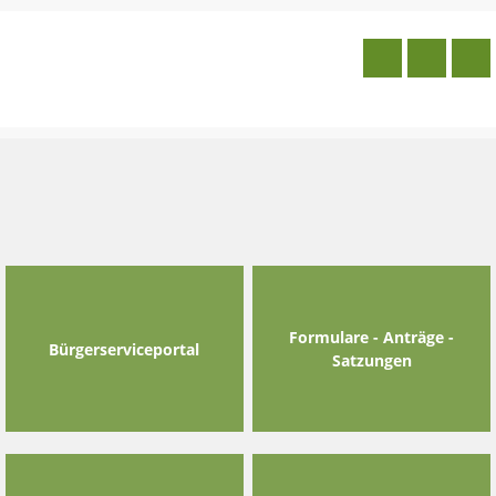
Skip
to
content
Formulare - Anträge -
Bürgerserviceportal
Satzungen