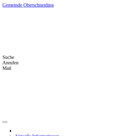
Skip
Gemeinde Oberschneiding
to
content
Suche
Anrufen
Mail