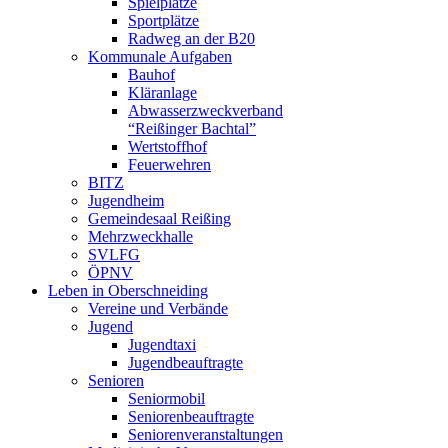
Spielplätze
Sportplätze
Radweg an der B20
Kommunale Aufgaben
Bauhof
Kläranlage
Abwasserzweckverband
“Reißinger Bachtal”
Wertstoffhof
Feuerwehren
BITZ
Jugendheim
Gemeindesaal Reißing
Mehrzweckhalle
SVLFG
ÖPNV
Leben in Oberschneiding
Vereine und Verbände
Jugend
Jugendtaxi
Jugendbeauftragte
Senioren
Seniormobil
Seniorenbeauftragte
Seniorenveranstaltungen