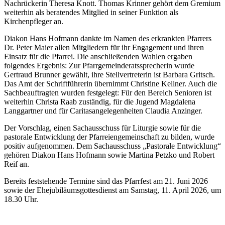
Nachrückerin Theresa Knott. Thomas Krinner gehört dem Gremium
weiterhin als beratendes Mitglied in seiner Funktion als
Kirchenpfleger an.
Diakon Hans Hofmann dankte im Namen des erkrankten Pfarrers
Dr. Peter Maier allen Mitgliedern für ihr Engagement und ihren
Einsatz für die Pfarrei. Die anschließenden Wahlen ergaben
folgendes Ergebnis: Zur Pfarrgemeinderatssprecherin wurde
Gertraud Brunner gewählt, ihre Stellvertreterin ist Barbara Gritsch.
Das Amt der Schriftführerin übernimmt Christine Kellner. Auch die
Sachbeauftragten wurden festgelegt: Für den Bereich Senioren ist
weiterhin Christa Raab zuständig, für die Jugend Magdalena
Langgartner und für Caritasangelegenheiten Claudia Anzinger.
Der Vorschlag, einen Sachausschuss für Liturgie sowie für die
pastorale Entwicklung der Pfarreiengemeinschaft zu bilden, wurde
positiv aufgenommen. Dem Sachausschuss „Pastorale Entwicklung“
gehören Diakon Hans Hofmann sowie Martina Petzko und Robert
Reif an.
Bereits feststehende Termine sind das Pfarrfest am 21. Juni 2026
sowie der Ehejubiläumsgottesdienst am Samstag, 11. April 2026, um
18.30 Uhr.