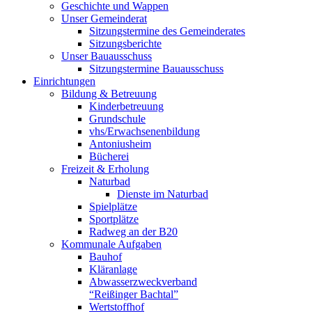
Geschichte und Wappen
Unser Gemeinderat
Sitzungstermine des Gemeinderates
Sitzungsberichte
Unser Bauausschuss
Sitzungstermine Bauausschuss
Einrichtungen
Bildung & Betreuung
Kinderbetreuung
Grundschule
vhs/Erwachsenenbildung
Antoniusheim
Bücherei
Freizeit & Erholung
Naturbad
Dienste im Naturbad
Spielplätze
Sportplätze
Radweg an der B20
Kommunale Aufgaben
Bauhof
Kläranlage
Abwasserzweckverband
“Reißinger Bachtal”
Wertstoffhof