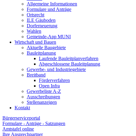
Allgemeine Informationen
Formulare und Anträge
Ortsrecht
ILE Gäuboden
Dorferneuerung
Wahlen
Gemeinde-App MUNI
Wirtschaft und Bauen
Aktuelle Baugebiete
Bauleitplanung
Laufende Bauleitplanverfahren
Abgeschlossene Bauleitplanung
Gewerbe- und Industriegebiete
Breitband
Förderverfahren
Open Infra
Gewerbeliste A-Z
Ausschreibungen
Stellenanzeigen
Kontakt
Bürgerserviceportal
Formulare - Anträge - Satzungen
Amtstafel online
Ihre Ansprechpartner