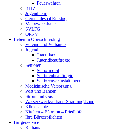
Feuerwehren
BITZ
Jugendheim
Gemeindesaal Reißing
Mehrzweckhalle
SVLFG
ÖPNV
Leben in Oberschneiding
Vereine und Verbände
Jugend
Jugendtaxi
Jugendbeauftragte
Senioren
Seniormobil
Seniorenbeauftragte
Seniorenveranstaltungen
Medizinische Versorgung
Post und Banken
Strom und Gas
Wasserzweckverband Straubing-Land
Klimaschutz
Kirchen – Pfarramt – Friedhöfe
Ihre Bürgerpflichten
Bürgerservice
Rathaus