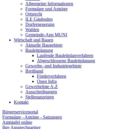
Allgemeine Informationen
Formulare und Anträge
Ortsrecht
ILE Gäuboden
Dorferneuerung
Wahlen
Gemeinde-App MUNI
Wirtschaft und Bauen
Aktuelle Baugebiete
Bauleitplanung
Laufende Bauleitplanverfahren
Abgeschlossene Bauleitplanung
Gewerbe- und Industriegebiete
Breitband
Förderverfahren
Open Infra
Gewerbeliste A-Z
Ausschreibungen
Stellenanzeigen
Kontakt
Bürgerserviceportal
Formulare - Anträge - Satzungen
Amtstafel online
Ihre Ansprechpartner