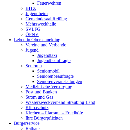
Feuerwehren
BITZ
Jugendheim
Gemeindesaal Reißing
Mehrzweckhalle
SVLFG
ÖPNV
Leben in Oberschneiding
Vereine und Verbände
Jugend
Jugendtaxi
Jugendbeauftragte
Senioren
Seniormobil
Seniorenbeauftragte
Seniorenveranstaltungen
Medizinische Versorgung
Post und Banken
Strom und Gas
Wasserzweckverband Straubing-Land
Klimaschutz
Kirchen – Pfarramt – Friedhöfe
Ihre Bürgerpflichten
Bürgerservice
Rathaus