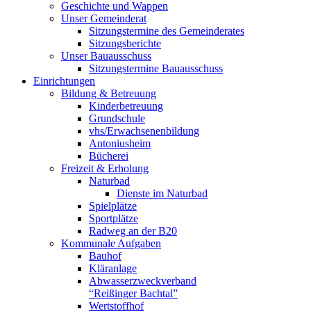
Geschichte und Wappen
Unser Gemeinderat
Sitzungstermine des Gemeinderates
Sitzungsberichte
Unser Bauausschuss
Sitzungstermine Bauausschuss
Einrichtungen
Bildung & Betreuung
Kinderbetreuung
Grundschule
vhs/Erwachsenenbildung
Antoniusheim
Bücherei
Freizeit & Erholung
Naturbad
Dienste im Naturbad
Spielplätze
Sportplätze
Radweg an der B20
Kommunale Aufgaben
Bauhof
Kläranlage
Abwasserzweckverband
“Reißinger Bachtal”
Wertstoffhof