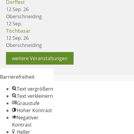
Dorffest
12 Sep. 26
Oberschneiding
12
Sep.
Tischbasar
12 Sep. 26
Oberschneiding
weitere Veranstaltungen
Barrierefreiheit
Text vergrößern
Text verkleinern
Graustufe
Hoher Kontrast
Negativer
© 2026 Gemeinde
Kontrast
Oberschneiding
Heller