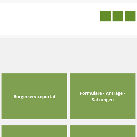
Skip
to
content
Formulare - Anträge -
Bürgerserviceportal
Satzungen