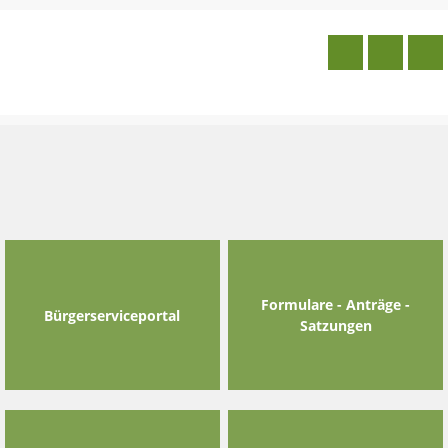
Skip
to
content
Formulare - Anträge -
Bürgerserviceportal
Satzungen