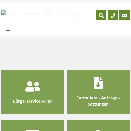
Skip
to
content
Formulare - Anträge -
Bürgerserviceportal
Satzungen