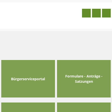
Skip
to
content
Formulare - Anträge -
Bürgerserviceportal
Satzungen