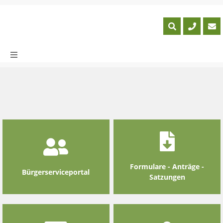
Skip
to
content
Formulare - Anträge -
Bürgerserviceportal
Satzungen