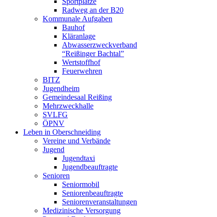
Sportplätze
Radweg an der B20
Kommunale Aufgaben
Bauhof
Kläranlage
Abwasserzweckverband
“Reißinger Bachtal”
Wertstoffhof
Feuerwehren
BITZ
Jugendheim
Gemeindesaal Reißing
Mehrzweckhalle
SVLFG
ÖPNV
Leben in Oberschneiding
Vereine und Verbände
Jugend
Jugendtaxi
Jugendbeauftragte
Senioren
Seniormobil
Seniorenbeauftragte
Seniorenveranstaltungen
Medizinische Versorgung