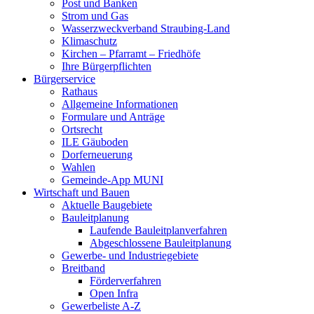
Post und Banken
Strom und Gas
Wasserzweckverband Straubing-Land
Klimaschutz
Kirchen – Pfarramt – Friedhöfe
Ihre Bürgerpflichten
Bürgerservice
Rathaus
Allgemeine Informationen
Formulare und Anträge
Ortsrecht
ILE Gäuboden
Dorferneuerung
Wahlen
Gemeinde-App MUNI
Wirtschaft und Bauen
Aktuelle Baugebiete
Bauleitplanung
Laufende Bauleitplanverfahren
Abgeschlossene Bauleitplanung
Gewerbe- und Industriegebiete
Breitband
Förderverfahren
Open Infra
Gewerbeliste A-Z