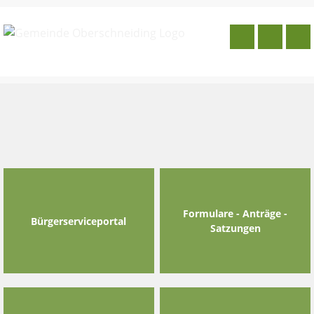
Skip
to
content
Formulare - Anträge -
Bürgerserviceportal
Satzungen