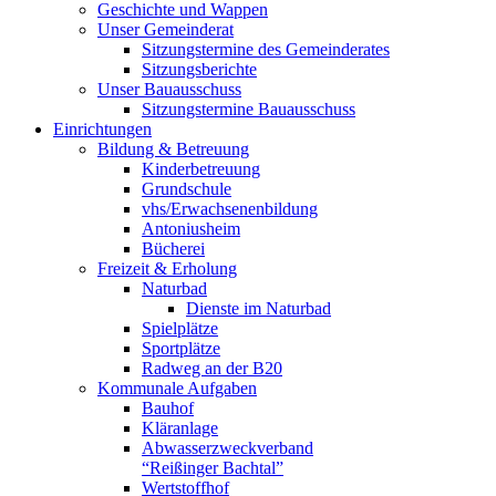
Geschichte und Wappen
Unser Gemeinderat
Sitzungstermine des Gemeinderates
Sitzungsberichte
Unser Bauausschuss
Sitzungstermine Bauausschuss
Einrichtungen
Bildung & Betreuung
Kinderbetreuung
Grundschule
vhs/Erwachsenenbildung
Antoniusheim
Bücherei
Freizeit & Erholung
Naturbad
Dienste im Naturbad
Spielplätze
Sportplätze
Radweg an der B20
Kommunale Aufgaben
Bauhof
Kläranlage
Abwasserzweckverband
“Reißinger Bachtal”
Wertstoffhof