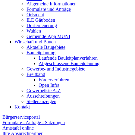
Allgemeine Informationen
Formulare und Anträge
Ortsrecht
ILE Gäuboden
Dorferneuerung
Wahlen
Gemeinde-App MUNI
Wirtschaft und Bauen
Aktuelle Baugebiete
Bauleitplanung
Laufende Bauleitplanverfahren
Abgeschlossene Bauleitplanung
Gewerbe- und Industriegebiete
Breitband
Förderverfahren
Open Infra
Gewerbeliste A-Z
Ausschreibungen
Stellenanzeigen
Kontakt
Bürgerserviceportal
Formulare - Anträge - Satzungen
Amtstafel online
Ihre Ansprechpartner