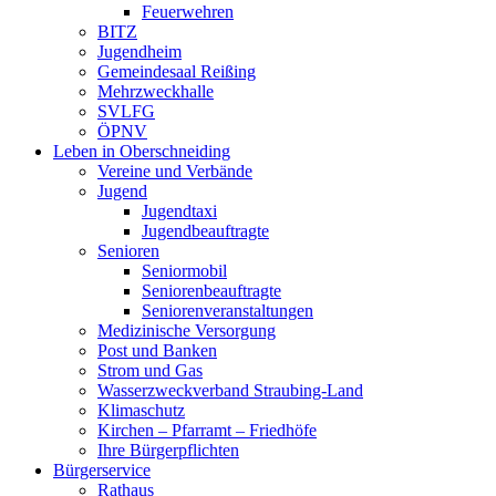
Feuerwehren
BITZ
Jugendheim
Gemeindesaal Reißing
Mehrzweckhalle
SVLFG
ÖPNV
Leben in Oberschneiding
Vereine und Verbände
Jugend
Jugendtaxi
Jugendbeauftragte
Senioren
Seniormobil
Seniorenbeauftragte
Seniorenveranstaltungen
Medizinische Versorgung
Post und Banken
Strom und Gas
Wasserzweckverband Straubing-Land
Klimaschutz
Kirchen – Pfarramt – Friedhöfe
Ihre Bürgerpflichten
Bürgerservice
Rathaus