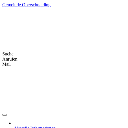
Skip
Gemeinde Oberschneiding
to
content
Suche
Anrufen
Mail