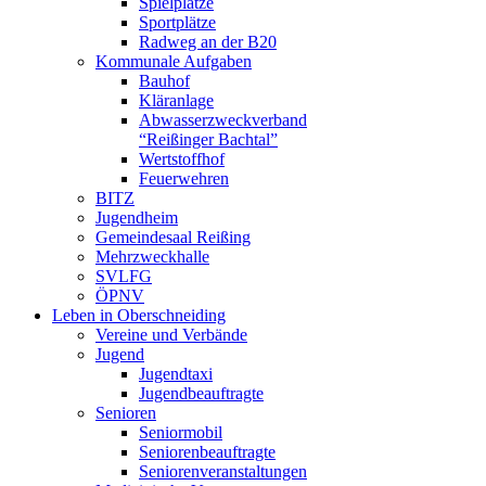
Spielplätze
Sportplätze
Radweg an der B20
Kommunale Aufgaben
Bauhof
Kläranlage
Abwasserzweckverband
“Reißinger Bachtal”
Wertstoffhof
Feuerwehren
BITZ
Jugendheim
Gemeindesaal Reißing
Mehrzweckhalle
SVLFG
ÖPNV
Leben in Oberschneiding
Vereine und Verbände
Jugend
Jugendtaxi
Jugendbeauftragte
Senioren
Seniormobil
Seniorenbeauftragte
Seniorenveranstaltungen