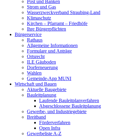
Post und Banken
Strom und Gas
Wasserzweckverband Straubing-Land
Klimaschutz
Kirchen – Pfarramt – Friedhöfe
Ihre Bürgerpflichten
Bürgerservice
Rathaus
Allgemeine Informationen
Formulare und Anträge
Ortsrecht
ILE Gäuboden
Dorferneuerung
Wahlen
Gemeinde-App MUNI
Wirtschaft und Bauen
Aktuelle Baugebiete
Bauleitplanung
Laufende Bauleitplanverfahren
Abgeschlossene Bauleitplanung
Gewerbe- und Industriegebiete
Breitband
Förderverfahren
Open Infra
Gewerbeliste A-Z