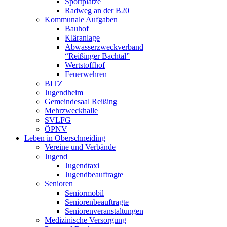
Sportplätze
Radweg an der B20
Kommunale Aufgaben
Bauhof
Kläranlage
Abwasserzweckverband
“Reißinger Bachtal”
Wertstoffhof
Feuerwehren
BITZ
Jugendheim
Gemeindesaal Reißing
Mehrzweckhalle
SVLFG
ÖPNV
Leben in Oberschneiding
Vereine und Verbände
Jugend
Jugendtaxi
Jugendbeauftragte
Senioren
Seniormobil
Seniorenbeauftragte
Seniorenveranstaltungen
Medizinische Versorgung