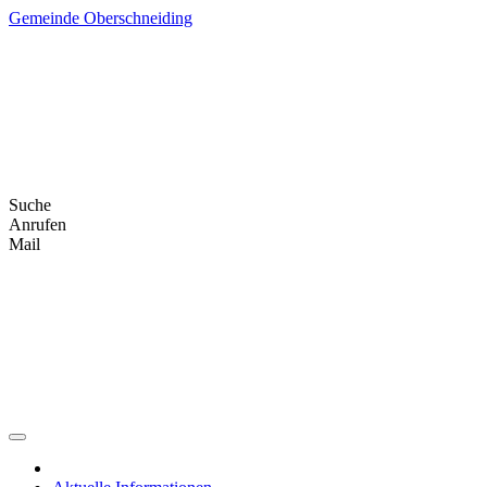
Skip
Gemeinde Oberschneiding
to
content
Suche
Anrufen
Mail