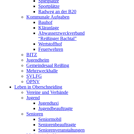
Spielplätze
Sportplätze
Radweg an der B20
Kommunale Aufgaben
Bauhof
Kläranlage
Abwasserzweckverband
“Reißinger Bachtal”
Wertstoffhof
Feuerwehren
BITZ
Jugendheim
Gemeindesaal Reißing
Mehrzweckhalle
SVLFG
ÖPNV
Leben in Oberschneiding
Vereine und Verbände
Jugend
Jugendtaxi
Jugendbeauftragte
Senioren
Seniormobil
Seniorenbeauftragte
Seniorenveranstaltungen