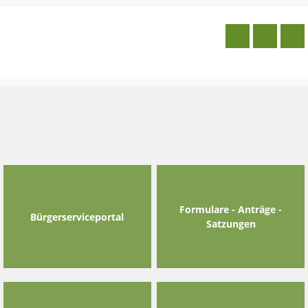
Skip
to
content
Formulare - Anträge -
Bürgerserviceportal
Satzungen