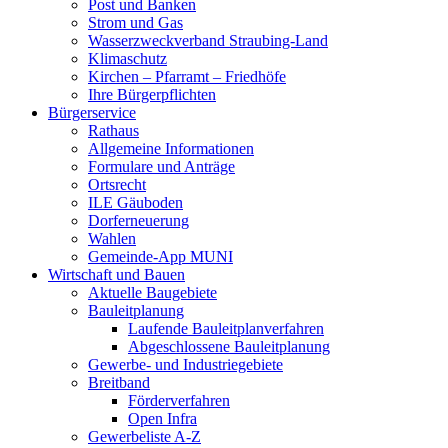
Post und Banken
Strom und Gas
Wasserzweckverband Straubing-Land
Klimaschutz
Kirchen – Pfarramt – Friedhöfe
Ihre Bürgerpflichten
Bürgerservice
Rathaus
Allgemeine Informationen
Formulare und Anträge
Ortsrecht
ILE Gäuboden
Dorferneuerung
Wahlen
Gemeinde-App MUNI
Wirtschaft und Bauen
Aktuelle Baugebiete
Bauleitplanung
Laufende Bauleitplanverfahren
Abgeschlossene Bauleitplanung
Gewerbe- und Industriegebiete
Breitband
Förderverfahren
Open Infra
Gewerbeliste A-Z