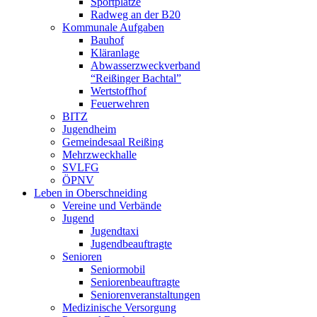
Sportplätze
Radweg an der B20
Kommunale Aufgaben
Bauhof
Kläranlage
Abwasserzweckverband
“Reißinger Bachtal”
Wertstoffhof
Feuerwehren
BITZ
Jugendheim
Gemeindesaal Reißing
Mehrzweckhalle
SVLFG
ÖPNV
Leben in Oberschneiding
Vereine und Verbände
Jugend
Jugendtaxi
Jugendbeauftragte
Senioren
Seniormobil
Seniorenbeauftragte
Seniorenveranstaltungen
Medizinische Versorgung