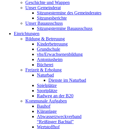
Geschichte und Wappen
Unser Gemeinderat
Sitzungstermine des Gemeinderates
Sitzungsberichte
Unser Bauausschuss
Sitzungstermine Bauausschuss
Einrichtungen
Bildung & Betreuung
Kinderbetreuung
Grundschule
vhs/Erwachsenenbildung
Antoniusheim
Bücherei
Freizeit & Erholung
Naturbad
Dienste im Naturbad
Spielplätze
Sportplätze
Radweg an der B20
Kommunale Aufgaben
Bauhof
Kläranlage
Abwasserzweckverband
“Reißinger Bachtal”
Wertstoffhof