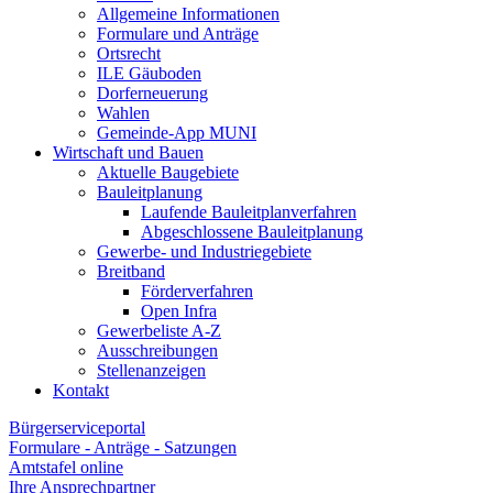
Allgemeine Informationen
Formulare und Anträge
Ortsrecht
ILE Gäuboden
Dorferneuerung
Wahlen
Gemeinde-App MUNI
Wirtschaft und Bauen
Aktuelle Baugebiete
Bauleitplanung
Laufende Bauleitplanverfahren
Abgeschlossene Bauleitplanung
Gewerbe- und Industriegebiete
Breitband
Förderverfahren
Open Infra
Gewerbeliste A-Z
Ausschreibungen
Stellenanzeigen
Kontakt
Bürgerserviceportal
Formulare - Anträge - Satzungen
Amtstafel online
Ihre Ansprechpartner