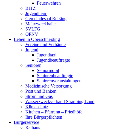
Feuerwehren
BITZ
Jugendheim
Gemeindesaal Reißing
Mehrzweckhalle
SVLFG
ÖPNV
Leben in Oberschneiding
Vereine und Verbände
Jugend
Jugendtaxi
Jugendbeauftragte
Senioren
Seniormobil
Seniorenbeauftragte
Seniorenveranstaltungen
Medizinische Versorgung
Post und Banken
Strom und Gas
Wasserzweckverband Straubing-Land
Klimaschutz
Kirchen – Pfarramt – Friedhöfe
Ihre Bürgerpflichten
Bürgerservice
Rathaus