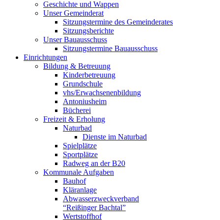
Geschichte und Wappen
Unser Gemeinderat
Sitzungstermine des Gemeinderates
Sitzungsberichte
Unser Bauausschuss
Sitzungstermine Bauausschuss
Einrichtungen
Bildung & Betreuung
Kinderbetreuung
Grundschule
vhs/Erwachsenenbildung
Antoniusheim
Bücherei
Freizeit & Erholung
Naturbad
Dienste im Naturbad
Spielplätze
Sportplätze
Radweg an der B20
Kommunale Aufgaben
Bauhof
Kläranlage
Abwasserzweckverband
“Reißinger Bachtal”
Wertstoffhof