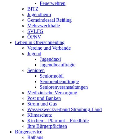
Feuerwehren
BITZ
Jugendheim
Gemeindesaal Reißing
Mehrzweckhalle
SVLFG
ÖPNV
Leben in Oberschneiding
Vereine und Verbände
Jugend
Jugendtaxi
Jugendbeauftragte
Senioren
Seniormobil
Seniorenbeauftragte
Seniorenveranstaltungen
Medizinische Versorgung
Post und Banken
Strom und Gas
Wasserzweckverband Straubing-Land
Klimaschutz
Kirchen – Pfarramt – Friedhöfe
Ihre Bürgerpflichten
Bürgerservice
Rathaus