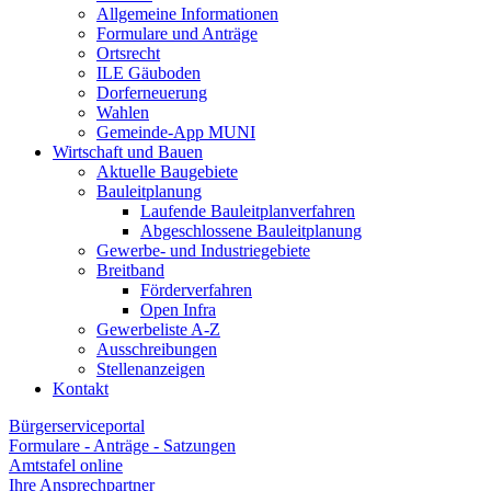
Allgemeine Informationen
Formulare und Anträge
Ortsrecht
ILE Gäuboden
Dorferneuerung
Wahlen
Gemeinde-App MUNI
Wirtschaft und Bauen
Aktuelle Baugebiete
Bauleitplanung
Laufende Bauleitplanverfahren
Abgeschlossene Bauleitplanung
Gewerbe- und Industriegebiete
Breitband
Förderverfahren
Open Infra
Gewerbeliste A-Z
Ausschreibungen
Stellenanzeigen
Kontakt
Bürgerserviceportal
Formulare - Anträge - Satzungen
Amtstafel online
Ihre Ansprechpartner