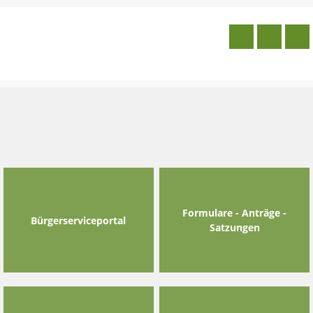
Skip
to
content
Formulare - Anträge -
Bürgerserviceportal
Satzungen