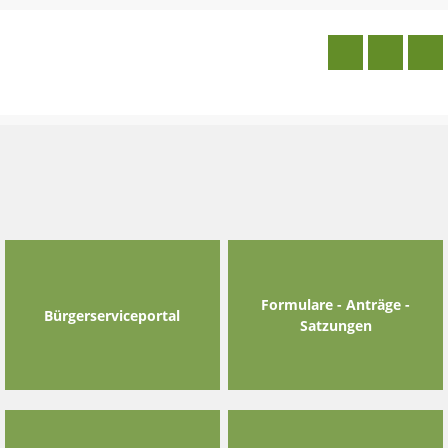
Skip
to
content
Formulare - Anträge -
Bürgerserviceportal
Satzungen