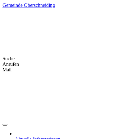
Skip
Gemeinde Oberschneiding
to
content
Suche
Anrufen
Mail