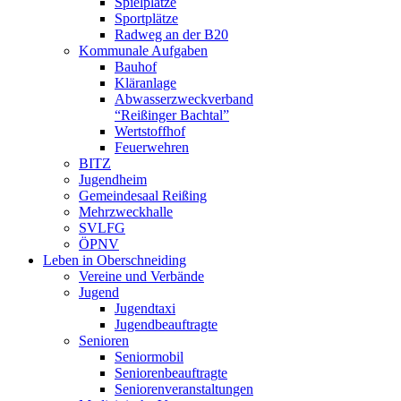
Spielplätze
Sportplätze
Radweg an der B20
Kommunale Aufgaben
Bauhof
Kläranlage
Abwasserzweckverband
“Reißinger Bachtal”
Wertstoffhof
Feuerwehren
BITZ
Jugendheim
Gemeindesaal Reißing
Mehrzweckhalle
SVLFG
ÖPNV
Leben in Oberschneiding
Vereine und Verbände
Jugend
Jugendtaxi
Jugendbeauftragte
Senioren
Seniormobil
Seniorenbeauftragte
Seniorenveranstaltungen