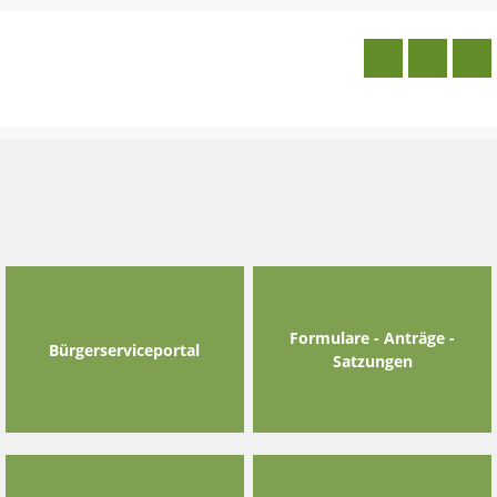
Skip
to
content
Formulare - Anträge -
Bürgerserviceportal
Satzungen