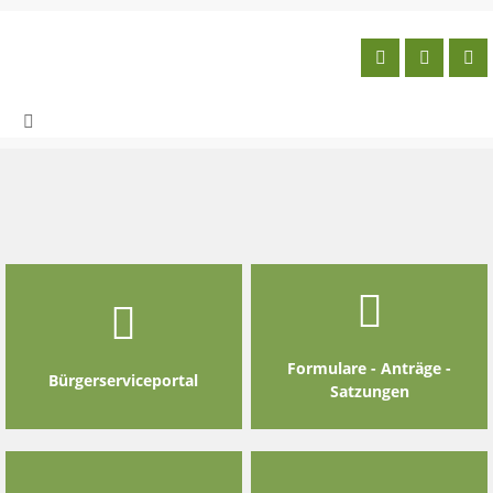
Skip
to
content
Formulare - Anträge -
Bürgerserviceportal
Satzungen