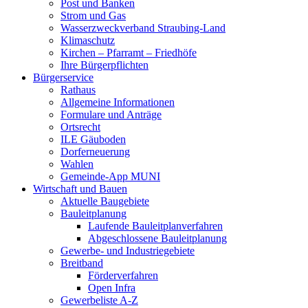
Post und Banken
Strom und Gas
Wasserzweckverband Straubing-Land
Klimaschutz
Kirchen – Pfarramt – Friedhöfe
Ihre Bürgerpflichten
Bürgerservice
Rathaus
Allgemeine Informationen
Formulare und Anträge
Ortsrecht
ILE Gäuboden
Dorferneuerung
Wahlen
Gemeinde-App MUNI
Wirtschaft und Bauen
Aktuelle Baugebiete
Bauleitplanung
Laufende Bauleitplanverfahren
Abgeschlossene Bauleitplanung
Gewerbe- und Industriegebiete
Breitband
Förderverfahren
Open Infra
Gewerbeliste A-Z