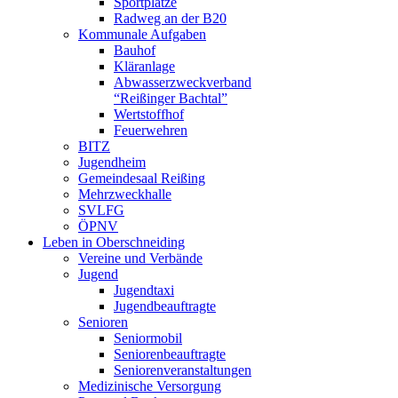
Sportplätze
Radweg an der B20
Kommunale Aufgaben
Bauhof
Kläranlage
Abwasserzweckverband
“Reißinger Bachtal”
Wertstoffhof
Feuerwehren
BITZ
Jugendheim
Gemeindesaal Reißing
Mehrzweckhalle
SVLFG
ÖPNV
Leben in Oberschneiding
Vereine und Verbände
Jugend
Jugendtaxi
Jugendbeauftragte
Senioren
Seniormobil
Seniorenbeauftragte
Seniorenveranstaltungen
Medizinische Versorgung