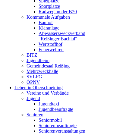
Spielplätze
Sportplätze
Radweg an der B20
Kommunale Aufgaben
Bauhof
Kläranlage
Abwasserzweckverband
“Reißinger Bachtal”
Wertstoffhof
Feuerwehren
BITZ
Jugendheim
Gemeindesaal Reißing
Mehrzweckhalle
SVLFG
ÖPNV
Leben in Oberschneiding
Vereine und Verbände
Jugend
Jugendtaxi
Jugendbeauftragte
Senioren
Seniormobil
Seniorenbeauftragte
Seniorenveranstaltungen