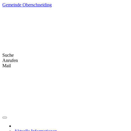
Skip
Gemeinde Oberschneiding
to
content
Suche
Anrufen
Mail