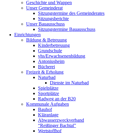
Geschichte und Wappen
Unser Gemeinderat
Sitzungstermine des Gemeinderates
Sitzungsberichte
Unser Bauausschuss
Sitzungstermine Bauausschuss
Einrichtungen
Bildung & Betreuung
Kinderbetreuung
Grundschule
vhs/Erwachsenenbildung
Antoniusheim
Bücherei
Freizeit & Erholung
Naturbad
Dienste im Naturbad
Spielplätze
Sportplätze
Radweg an der B20
Kommunale Aufgaben
Bauhof
Kläranlage
Abwasserzweckverband
“Reißinger Bachtal”
Wertstoffhof