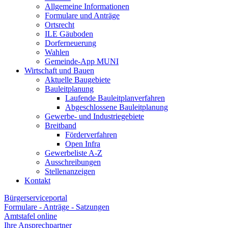
Allgemeine Informationen
Formulare und Anträge
Ortsrecht
ILE Gäuboden
Dorferneuerung
Wahlen
Gemeinde-App MUNI
Wirtschaft und Bauen
Aktuelle Baugebiete
Bauleitplanung
Laufende Bauleitplanverfahren
Abgeschlossene Bauleitplanung
Gewerbe- und Industriegebiete
Breitband
Förderverfahren
Open Infra
Gewerbeliste A-Z
Ausschreibungen
Stellenanzeigen
Kontakt
Bürgerserviceportal
Formulare - Anträge - Satzungen
Amtstafel online
Ihre Ansprechpartner