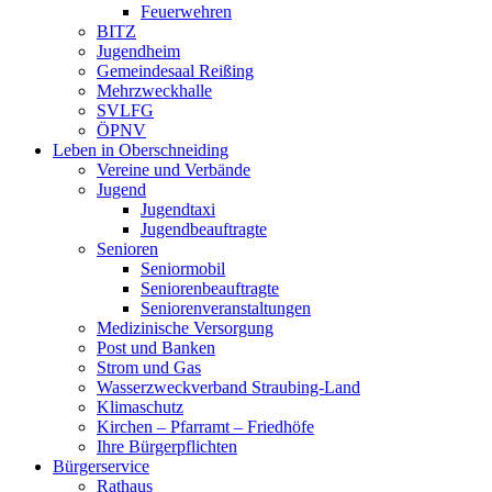
Feuerwehren
BITZ
Jugendheim
Gemeindesaal Reißing
Mehrzweckhalle
SVLFG
ÖPNV
Leben in Oberschneiding
Vereine und Verbände
Jugend
Jugendtaxi
Jugendbeauftragte
Senioren
Seniormobil
Seniorenbeauftragte
Seniorenveranstaltungen
Medizinische Versorgung
Post und Banken
Strom und Gas
Wasserzweckverband Straubing-Land
Klimaschutz
Kirchen – Pfarramt – Friedhöfe
Ihre Bürgerpflichten
Bürgerservice
Rathaus