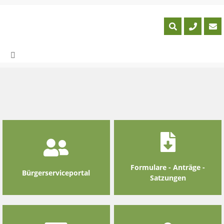
Skip
to
content
Formulare - Anträge -
Bürgerserviceportal
Satzungen