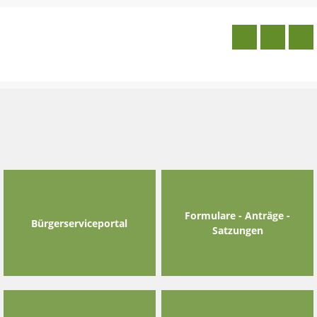
Skip
to
content
Formulare - Anträge -
Bürgerserviceportal
Satzungen