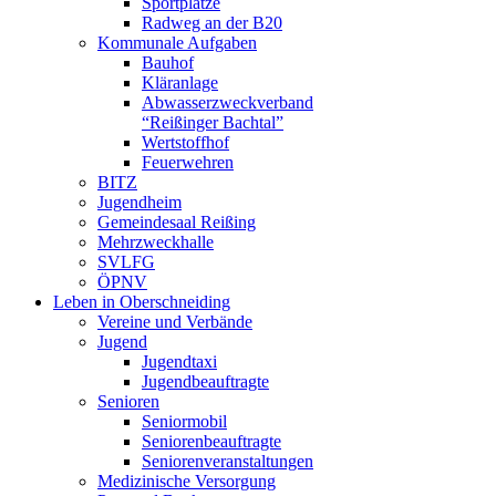
Sportplätze
Radweg an der B20
Kommunale Aufgaben
Bauhof
Kläranlage
Abwasserzweckverband
“Reißinger Bachtal”
Wertstoffhof
Feuerwehren
BITZ
Jugendheim
Gemeindesaal Reißing
Mehrzweckhalle
SVLFG
ÖPNV
Leben in Oberschneiding
Vereine und Verbände
Jugend
Jugendtaxi
Jugendbeauftragte
Senioren
Seniormobil
Seniorenbeauftragte
Seniorenveranstaltungen
Medizinische Versorgung