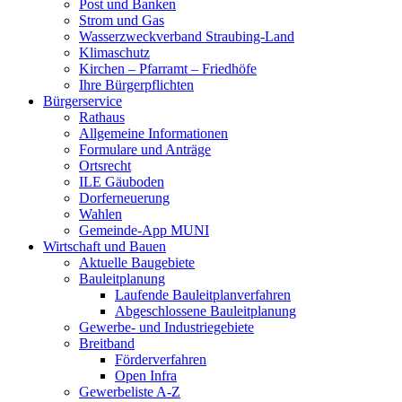
Post und Banken
Strom und Gas
Wasserzweckverband Straubing-Land
Klimaschutz
Kirchen – Pfarramt – Friedhöfe
Ihre Bürgerpflichten
Bürgerservice
Rathaus
Allgemeine Informationen
Formulare und Anträge
Ortsrecht
ILE Gäuboden
Dorferneuerung
Wahlen
Gemeinde-App MUNI
Wirtschaft und Bauen
Aktuelle Baugebiete
Bauleitplanung
Laufende Bauleitplanverfahren
Abgeschlossene Bauleitplanung
Gewerbe- und Industriegebiete
Breitband
Förderverfahren
Open Infra
Gewerbeliste A-Z