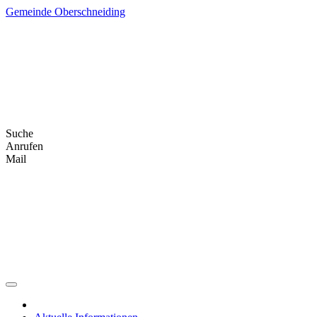
Skip
Gemeinde Oberschneiding
to
content
Suche
Anrufen
Mail