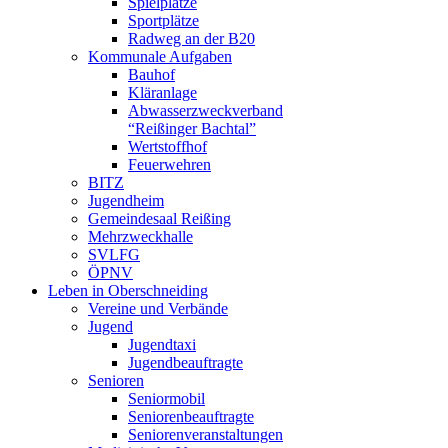
Spielplätze
Sportplätze
Radweg an der B20
Kommunale Aufgaben
Bauhof
Kläranlage
Abwasserzweckverband
“Reißinger Bachtal”
Wertstoffhof
Feuerwehren
BITZ
Jugendheim
Gemeindesaal Reißing
Mehrzweckhalle
SVLFG
ÖPNV
Leben in Oberschneiding
Vereine und Verbände
Jugend
Jugendtaxi
Jugendbeauftragte
Senioren
Seniormobil
Seniorenbeauftragte
Seniorenveranstaltungen