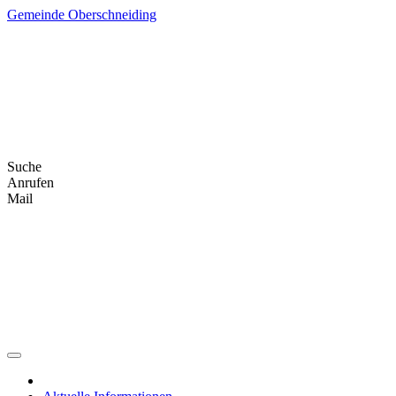
Skip
Gemeinde Oberschneiding
to
content
Suche
Anrufen
Mail