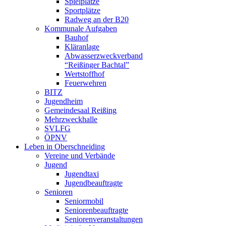
Spielplätze
Sportplätze
Radweg an der B20
Kommunale Aufgaben
Bauhof
Kläranlage
Abwasserzweckverband
“Reißinger Bachtal”
Wertstoffhof
Feuerwehren
BITZ
Jugendheim
Gemeindesaal Reißing
Mehrzweckhalle
SVLFG
ÖPNV
Leben in Oberschneiding
Vereine und Verbände
Jugend
Jugendtaxi
Jugendbeauftragte
Senioren
Seniormobil
Seniorenbeauftragte
Seniorenveranstaltungen