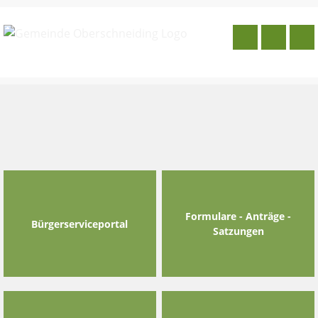
Skip
to
content
Formulare - Anträge -
Bürgerserviceportal
Satzungen