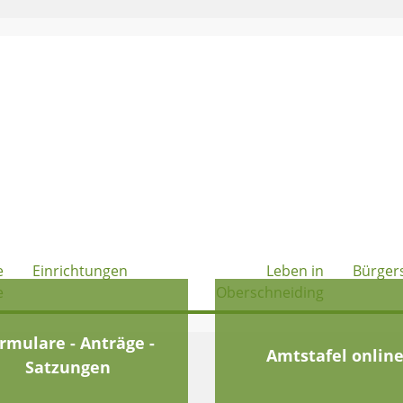
e
Einrichtungen
Leben in
Bürger
e
Oberschneiding
rmulare - Anträge -
Amtstafel onlin
Satzungen