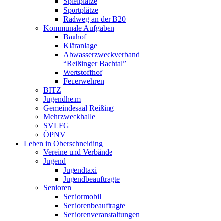
Spielplätze
Sportplätze
Radweg an der B20
Kommunale Aufgaben
Bauhof
Kläranlage
Abwasserzweckverband
“Reißinger Bachtal”
Wertstoffhof
Feuerwehren
BITZ
Jugendheim
Gemeindesaal Reißing
Mehrzweckhalle
SVLFG
ÖPNV
Leben in Oberschneiding
Vereine und Verbände
Jugend
Jugendtaxi
Jugendbeauftragte
Senioren
Seniormobil
Seniorenbeauftragte
Seniorenveranstaltungen