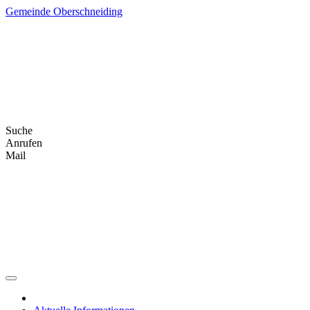
Skip
Gemeinde Oberschneiding
to
content
Suche
Anrufen
Mail