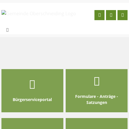
Skip
to
content
Formulare - Anträge -
Bürgerserviceportal
Satzungen