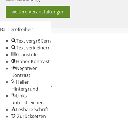
weitere Veranstaltungen
Barrierefreiheit
Text vergrößern
Text verkleinern
Graustufe
Hoher Kontrast
Negativer
© 2026 Gemeinde
Kontrast
Oberschneiding
Heller
Datenschutz
Impressum
Hintergrund
Links
unterstreichen
Lesbare Schrift
Zurücksetzen
Werkzeugleiste