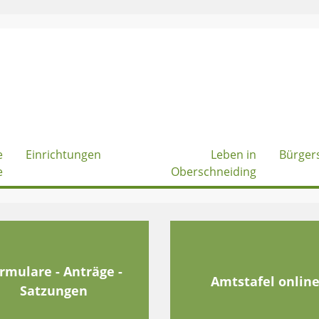
e
Einrichtungen
Leben in
Bürger
e
Oberschneiding
rmulare - Anträge -
Amtstafel onlin
Satzungen