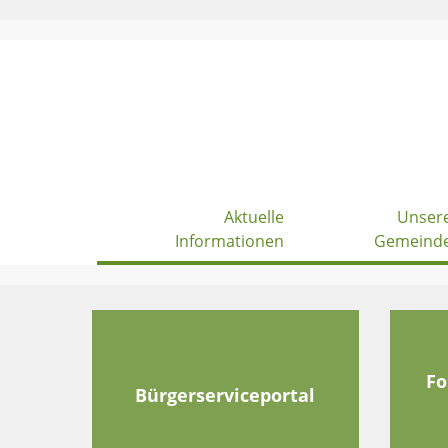
Skip
to
content
Aktuelle
Unser
Informationen
Gemeind
Fo
Bürgerserviceportal