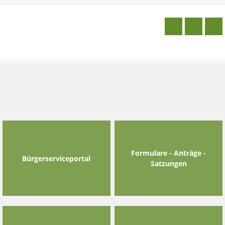
Skip
to
content
Formulare - Anträge -
Bürgerserviceportal
Satzungen